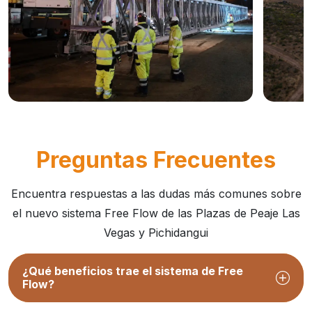
AUTOPISTA NUEVA ACONCAGUA: SIS...
AUTOP
AVAN..
• Esta obra corresponde a una nueva etapa del
Preguntas Frecuentes
Los traba
proyecto que permitirá extender el sistema de
implement
cobro...
Encuentra respuestas a las dudas más comunes sobre
Publicad
Publicado: 25/06/2026
el nuevo sistema Free Flow de las Plazas de Peaje Las
Vegas y Pichidangui
¿Qué beneficios trae el sistema de Free
Flow?